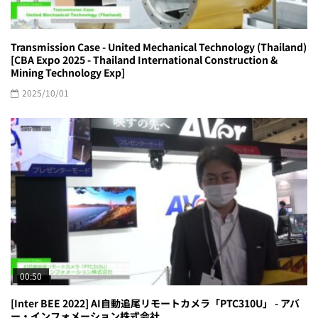
Transmission Case - United Mechanical Technology (Thailand)
[CBA Expo 2025 - Thailand International Construction &
Mining Technology Exp]
2025/10/01
00:50
[Inter BEE 2022] AI自動追尾リモートカメラ「PTC310U」 - アバ
ー・インフォメーション株式会社