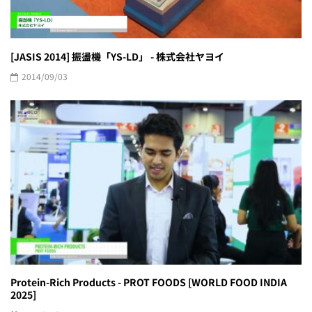
[JASIS 2014] 振盪機「YS-LD」 - 株式会社ヤヨイ
2014/09/03
Protein-Rich Products - PROT FOODS [WORLD FOOD INDIA
2025]