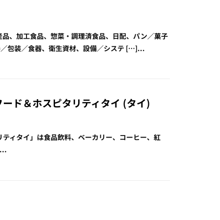
産品／水産品、加工食品、惣菜・調理済食品、日配、パン／菓子
装／食器、衛生資材、設備／システ […]...
ailand フード＆ホスピタリティタイ (タイ)
 フード＆ホスピタリティタイ」は食品飲料、ベーカリー、コーヒー、紅
..