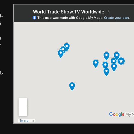
レ
品
会
さ
し