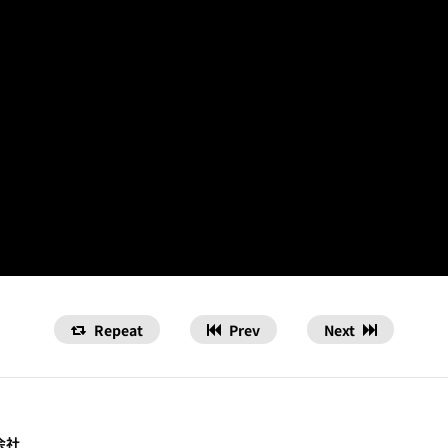
Repeat
Prev
Next
会社