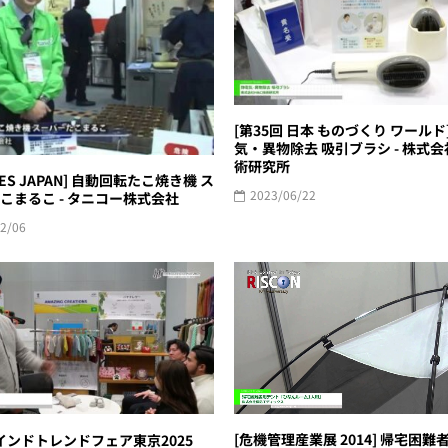
[第35回 日本 ものづくり ワールド
気・異物除去 吸引ブラシ - 株式会
術研究所
RES JAPAN] 自動回転たこ焼き機 ス
2023/06/22
こまるこ - タニコー株式会社
2/06
[危機管理産業展 2014] 帰宅困難
回インドトレンドフェア東京2025