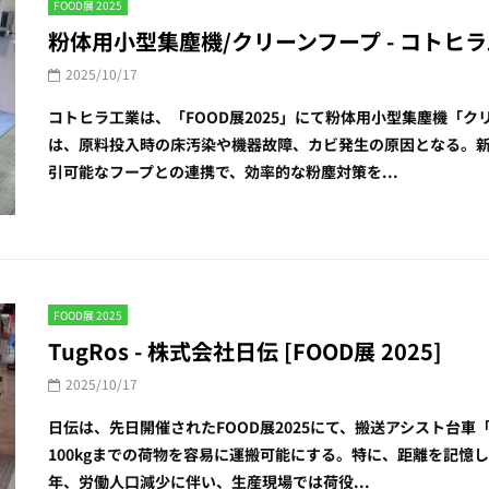
FOOD展 2025
粉体用小型集塵機/クリーンフープ - コトヒラ工業
2025/10/17
コトヒラ工業は、「FOOD展2025」にて粉体用小型集塵機「
は、原料投入時の床汚染や機器故障、カビ発生の原因となる。新
引可能なフープとの連携で、効率的な粉塵対策を...
FOOD展 2025
TugRos - 株式会社日伝 [FOOD展 2025]
2025/10/17
日伝は、先日開催されたFOOD展2025にて、搬送アシスト台車
100kgまでの荷物を容易に運搬可能にする。特に、距離を記憶
年、労働人口減少に伴い、生産現場では荷役...