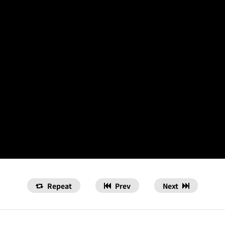
Repeat
Prev
Next