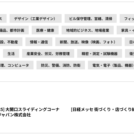
ス
デザイン（工業デザイン）
ビル保守管理、営繕、清掃
フィ
備品、都市計画
医療・健康
地域的ビジネス、地場産業
家具・
設、不動産
情報・通信
新聞、放送、映像（映画、フォト）
日
生活
産業安全、労災、労務管理
精密・測定・試験機器
衛
処理、コンピュータ
防災、警備、消防、防衛
電気・電子（製品、機器
25] 大開口スライディングコーナ
[日経メッセ 街づくり・店づくり総合
ー・ジャパン株式会社