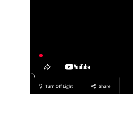
Turn Off Light
Share